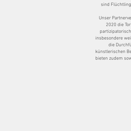
sind Flüchtli
Unser Partnerve
2020 die Tor
partizipatorisc
insbesondere weib
die Durchf
künstlerischen B
bieten zudem sowo