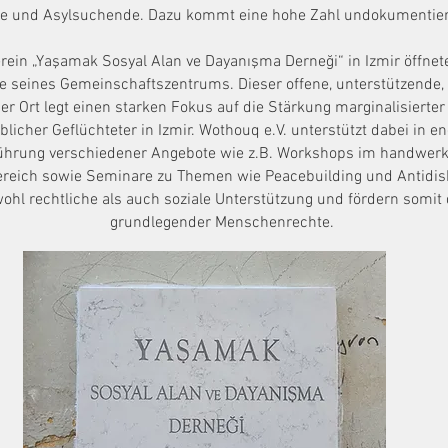
nge und Asylsuchende. Dazu kommt eine hohe Zahl undokumentie
rein „Yaşamak Sosyal Alan ve Dayanışma Derneği“ in Izmir öffne
e seines Gemeinschaftszentrums. Dieser offene, unterstützende,
her Ort legt einen starken Fokus auf die Stärkung marginalisiert
licher Geflüchteter in Izmir. Wothouq e.V. unterstützt dabei in e
ührung verschiedener Angebote wie z.B. Workshops im handwerk
ereich sowie Seminare zu Themen wie Peacebuilding und Antidis
hl rechtliche als auch soziale Unterstützung und fördern somit
grundlegender Menschenrechte.