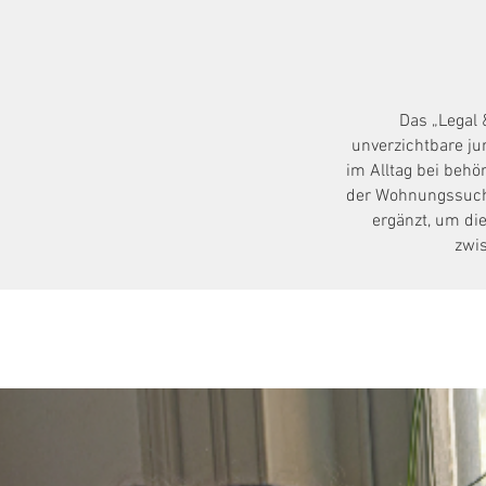
Das „Legal
unverzichtbare ju
im Alltag bei beh
der Wohnungssuch
ergänzt, um di
zwi