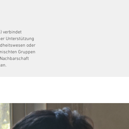
) verbindet
ner Unterstützung
ndheitswesen oder
emischten Gruppen
 Nachbarschaft
ken.